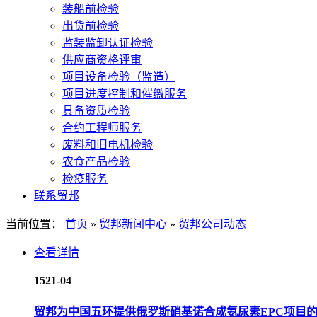
装船前检验
出货前检验
监装监卸认证检验
供应商资格评审
项目设备检验（监造）
项目进度控制和催缴服务
具备资质检验
合约工程师服务
废料和旧电机检验
农食产品检验
检疫服务
联系贸邦
当前位置：
首页
»
贸邦新闻中心
»
贸邦公司动态
查看详情
15
21-04
贸邦为中国五环提供俄罗斯硝基诺合成氨尿素EPC项目