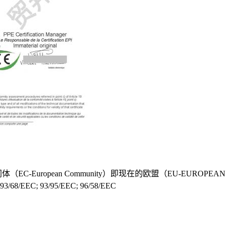
（EC-European Community）即现在的欧盟（EU-EUROP
C; 93/95/EEC; 96/58/EEC