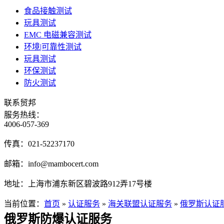
食品接触测试
玩具测试
EMC 电磁兼容测试
环境|可靠性测试
玩具测试
环保测试
防火测试
联系贸邦
服务热线：
4006-057-369
传真：
021-52237170
邮箱：
info@mambocert.com
地址：
上海市浦东新区碧波路912弄17号楼
当前位置：
首页
»
认证服务
»
海关联盟认证服务
»
俄罗斯认证
俄罗斯防爆认证服务